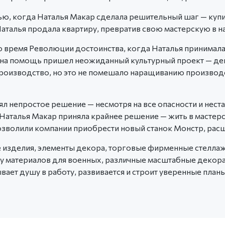
ью, когда Наталья Макар сделала решительный шаг — куп
талья продала квартиру, превратив свою мастерскую в н
 время Революции достоинства, когда Наталья принимала 
я, на помощь пришел неожиданный культурный проект — д
оизводство, но это не помешало наращиванию производс
 непростое решение — несмотря на все опасности и нест
аталья Макар приняла крайнее решение — жить в мастерско
 позволили компании приобрести новый станок Монстр, р
зделия, элементы декора, торговые фирменные стеллаж
ку материалов для военных, различные масштабные декор
т душу в работу, развивается и строит уверенные планы