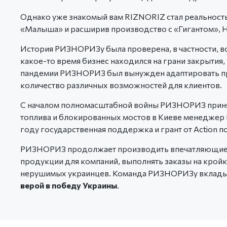
Однако уже знакомый вам RIZNORIZ стал реальност
«Малыша» и расширив производство с «Гигантом», На
История РИЗНОРИЗу была проверена, в частности, во
какое-то время бизнес находился на грани закрыти
пандемии РИЗНОРИЗ был вынужден адаптировать пр
количество различных возможностей для клиентов.
С началом полномасштабной войны РИЗНОРИЗ принял
топлива и блокированных мостов в Киеве менеджер Н
году государственная поддержка и грант от Action
РИЗНОРИЗ продолжает производить впечатляющие и
продукции для компаний, выполнять заказы на крой
нерушимых украинцев. Команда РИЗНОРИЗу вкладывае
верой в победу Украины
.