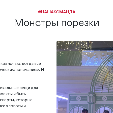
#НАШАКОМАНДА
Монстры порезки
аказ ночью, когда все
еческим пониманием. И
.
никальные вещи для
роекты и быть
ксперты, которые
все хлопоты и