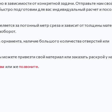
о в зависимости от конкретной задачи. Отправьте нам сво
быстро подготовим для вас индивидуальный расчет и пос
ется за погонный метр среза и зависит от толщины мате
аоборот.
 орнамента, наличие большого количества отверстий или
 можете привезти свой материал или заказать раскрой у на
или же
.
нам
позвоните