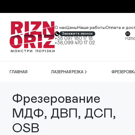
О нас
Цены
Наши работы
Оплата и дос
Закажите звонок
+38 097 180 17 18
rizn
+38,099 470 17 02
ГЛАВНАЯ
ЛАЗЕРНАЯ РЕЗКА
ФРЕЗЕРОВК
Фрезерование
МДФ, ДВП, ДСП,
OSB