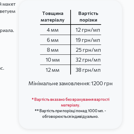
й макет
оветуем
Товщина
Вартість
матеріалу
порізки
4 мм
12 грн/мп
риала.
6 мм
19 грн/мп
8 мм
25 грн/мп
10 мм
32 грн/мп
с.
12 мм
38 грн/мп
Мінімальне замовлення: 1200 грн
* Вартість вказано без врахування вартості
матеріалу.
** Вартість при порізці понад 1000 мп. -
обговорюється індивідуально.