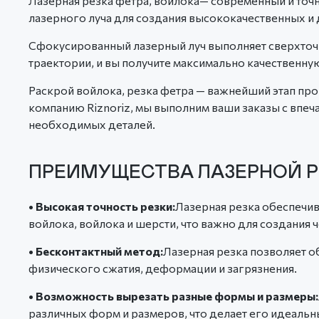
Лазерная резка фетра, войлока— современный и то
лазерного луча для создания высококачественных и
Сфокусированный лазерный луч выполняет сверхточн
траектории, и вы получите максимально качественну
Раскрой войлока, резка фетра — важнейший этап пр
компанию Riznoriz, мы выполним ваши заказы с впе
необходимых деталей.
ПРЕИМУЩЕСТВА ЛАЗЕРНОЙ Р
• Высокая точность резки:
Лазерная резка обеспечив
войлока, войлока и шерсти, что важно для создания 
• Бесконтактный метод:
Лазерная резка позволяет о
физического сжатия, деформации и загрязнения.
• Возможность вырезать разные формы и размеры:
различных форм и размеров, что делает его идеальн