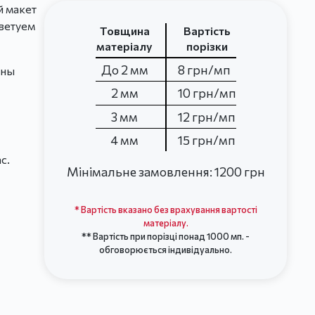
й макет
ветуем
Товщина
Вартість
матеріалу
порізки
До 2 мм
8 грн/мп
ины
2 мм
10 грн/мп
3 мм
12 грн/мп
4 мм
15 грн/мп
с.
Мінімальне замовлення: 1200 грн
* Вартість вказано без врахування вартості
матеріалу.
** Вартість при порізці понад 1000 мп. -
обговорюється індивідуально.